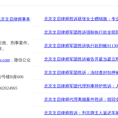
胜诉案例
北京文启律师胜诉获张女士赠锦旗：专
北京文启律师事务
北京文启律师军团胜诉强制执行款全部到账20
行政、刑事案件。
北京文启律师军团胜诉执行款到账911300元2
作。
北京文启律师军团胜诉被告开庭当庭立即履行
w.com
，微信公众
北京文启律师军团胜诉：冻结查封扣押被
号楼B座606
北京文启律师军团代理刑事辩护胜诉：
024965
北京文启律师代理离婚案件胜诉：驳回
北京文启律师胜诉：判京牌主人返还车