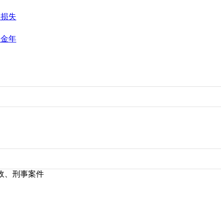
辆损失
偿金年
政、刑事案件