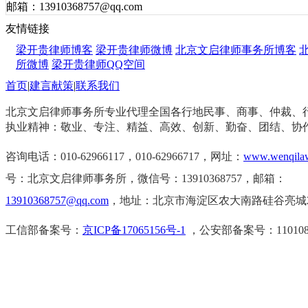
邮箱：13910368757@qq.com
友情链接
梁开贵律师博客
梁开贵律师微博
北京文启律师事务所博客
所微博
梁开贵律师QQ空间
首页
|
建言献策
|
联系我们
北京文启律师事务所专业代理全国各行地民事、商事、仲裁、
执业精神：敬业、专注、精益、高效、创新、勤奋、团结、协
咨询电话：010-62966117，0
10-62966717，
网址：
www.wenqila
号：北京文启律师事务所，微信号：13910368757，邮箱：
13910368757@qq.com
，地址：北京市海淀区农大南路硅谷亮城2
工信部备案号：
京ICP备17065156号-1
，公安部备案号：11010802