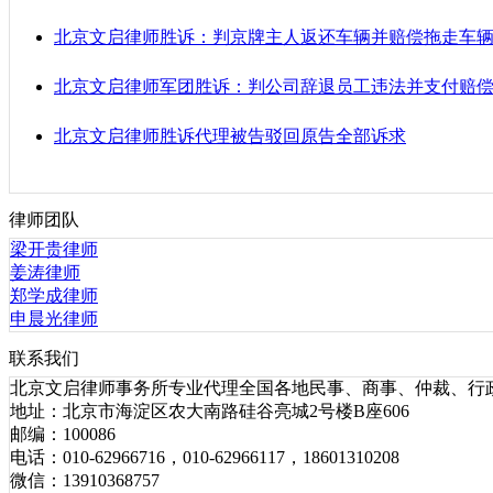
北京文启律师胜诉：判京牌主人返还车辆并赔偿拖走车
北京文启律师军团胜诉：判公司辞退员工违法并支付赔
北京文启律师胜诉代理被告驳回原告全部诉求
律师团队
梁开贵律师
姜涛律师
郑学成律师
申晨光律师
联系我们
北京文启律师事务所专业代理全国各地民事、商事、仲裁、行
地址：北京市海淀区农大南路硅谷亮城2号楼B座606
邮编：100086
电话：010-62966716，010-62966117，18601310208
微信：13910368757