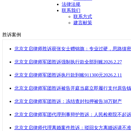
法律法规
联系我们
联系方式
建言献策
胜诉案例
北京文启律师胜诉获张女士赠锦旗：专业过硬，思路缜
北京文启律师军团胜诉强制执行款全部到账2026.2.27
北京文启律师军团胜诉执行款到账911300元2026.2.11
北京文启律师军团胜诉被告开庭当庭立即履行支付原告钱
北京文启律师军团胜诉：冻结查封扣押被告38万财产
北京文启律师军团代理刑事辩护胜诉：人民检察院不起
北京文启律师代理离婚案件胜诉：驳回女方离婚诉请不