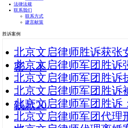
法律法规
联系我们
联系方式
建言献策
胜诉案例
北京文启律师胜诉获张
北京文启律师军团胜诉强制
密，不
北京文启律师军团胜诉执行款到
北京文启律师军团胜诉
北京文启律师军团胜诉
钱款20
北京文启律师军团代理