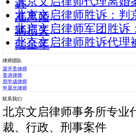
北京文启律师代理离婚
诉
北京文启律师胜诉：判
准离婚
北京文启律师军团胜诉
辆损失
北京文启律师胜诉代理
偿金年
律师团队
梁开贵律师
姜涛律师
郑学成律师
申晨光律师
联系我们
北京文启律师事务所专业
裁、行政、刑事案件