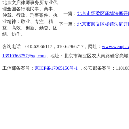
北京文启律师事务所专业代
理全国各行地民事、商事、
上一篇：
北京市怀柔区庙城法庭开庭【2
仲裁、行政、刑事案件。执
业精神：敬业、专注、精
下一篇：
北京市顺义区杨镇法庭开庭【2
益、高效、创新、勤奋、团
结、协作。
咨询电话：010-62966117，0
10-62966717，
网址：
www.wenqila
13910368757@qq.com
，地址：北京市海淀区农大南路硅谷亮城2
工信部备案号：
京ICP备17065156号-1
，公安部备案号：11010802