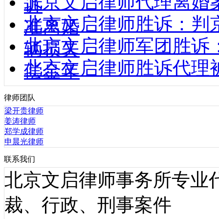
北京文启律师代理离婚
诉
北京文启律师胜诉：判
准离婚
北京文启律师军团胜诉
辆损失
北京文启律师胜诉代理
偿金年
律师团队
梁开贵律师
姜涛律师
郑学成律师
申晨光律师
联系我们
北京文启律师事务所专业
裁、行政、刑事案件