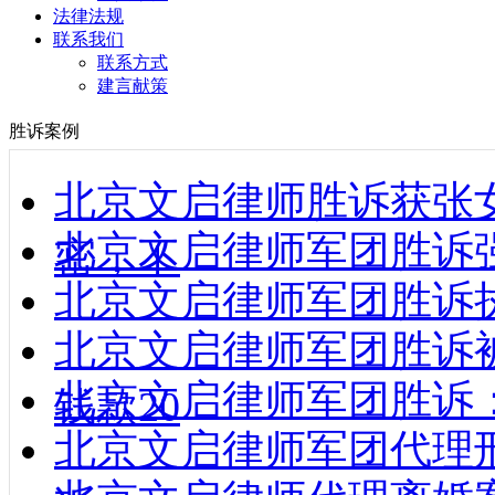
法律法规
联系我们
联系方式
建言献策
胜诉案例
北京文启律师胜诉获张
北京文启律师军团胜诉强制
密，不
北京文启律师军团胜诉执行款到
北京文启律师军团胜诉
北京文启律师军团胜诉
钱款20
北京文启律师军团代理