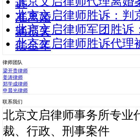
北京文启律师代理离婚
诉
北京文启律师胜诉：判
准离婚
北京文启律师军团胜诉
辆损失
北京文启律师胜诉代理
偿金年
律师团队
梁开贵律师
姜涛律师
郑学成律师
申晨光律师
联系我们
北京文启律师事务所专业
裁、行政、刑事案件