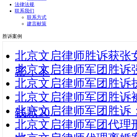
法律法规
联系我们
联系方式
建言献策
胜诉案例
北京文启律师胜诉获张
北京文启律师军团胜诉强制
密，不
北京文启律师军团胜诉执行款到
北京文启律师军团胜诉
北京文启律师军团胜诉
钱款20
北京文启律师军团代理