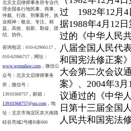
（1982年12
北京文启律师事务所专业代
理全国各行地民事、商事、
过 1982年1
仲裁、行政、刑事案件。执
据1988年4月
业精神：敬业、专注、精
益、高效、创新、勤奋、团
过的《中华人民共
结、协作。
八届全国人民代
咨询电话：010-62966117，
0
10-62966717，
网址：
和国宪法修正案》
www.wenqilaw.com
，微信公
大会第二次会议
众号：北京文启律师事务
案》、2004年
所，微信号：
议通过的《中华人
13910368757，邮箱：
13910368757@qq.com
，地
日第十三届全国
址：北京市海淀区农大南路
人民共和国宪法
硅谷亮城2号楼B座606