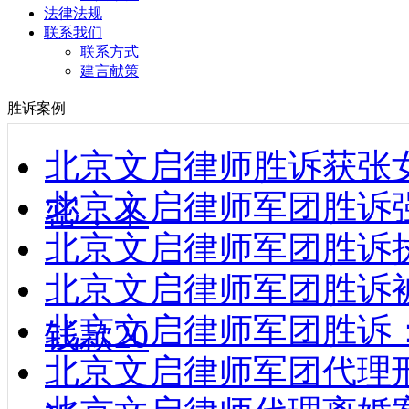
法律法规
联系我们
联系方式
建言献策
胜诉案例
北京文启律师胜诉获张
北京文启律师军团胜诉强制
密，不
北京文启律师军团胜诉执行款到
北京文启律师军团胜诉
北京文启律师军团胜诉
钱款20
北京文启律师军团代理