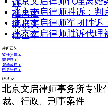
北京文启律师代理离婚
诉
北京文启律师胜诉：判
准离婚
北京文启律师军团胜诉
辆损失
北京文启律师胜诉代理
偿金年
律师团队
梁开贵律师
姜涛律师
郑学成律师
申晨光律师
联系我们
北京文启律师事务所专业
裁、行政、刑事案件